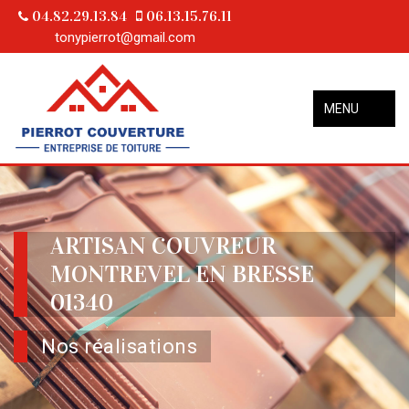
04.82.29.13.84
06.13.15.76.11
tonypierrot@gmail.com
MENU
ARTISAN COUVREUR
MONTREVEL EN BRESSE
01340
Nos réalisations