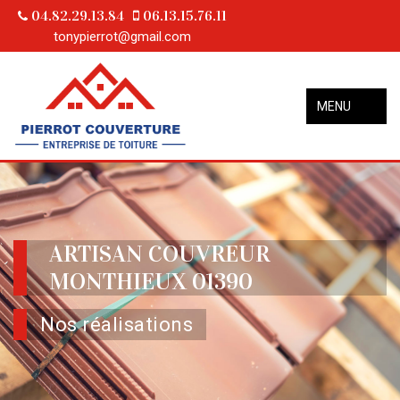
04.82.29.13.84
06.13.15.76.11
tonypierrot@gmail.com
MENU
ARTISAN COUVREUR
MONTHIEUX 01390
Nos réalisations