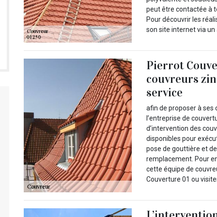
peut être contactée à 
Pour découvrir les réali
son site internet via u
Pierrot Couve
couvreurs zin
service
afin de proposer à ses 
l’entreprise de couver
d’intervention des cou
disponibles pour exécut
pose de gouttière et de
remplacement. Pour en 
cette équipe de couvre
Couverture 01 ou visiter
L’interventio