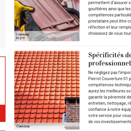
permettent d’assurer s
gouttières ainsi que l
compétences particuliè
prestataire peut être c
réfection et leur remp
choisissez de vous tour
Spécificités 
professionne
Ne négligez pas l'impo
Pierrot Couverture 01 p
compétences techniques
aurez les meilleures so
garantir la pérennité de 
entretien, nettoyage, r
confiance à notre équi
votre service pour vous
de vos investissements