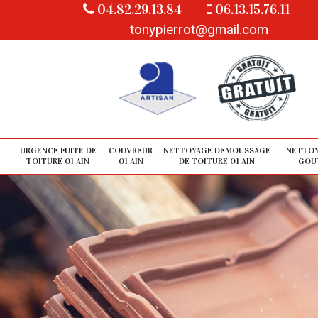
04.82.29.13.84
06.13.15.76.11
tonypierrot@gmail.com
URGENCE FUITE DE
COUVREUR
NETTOYAGE DEMOUSSAGE
NETTOY
TOITURE 01 AIN
01 AIN
DE TOITURE 01 AIN
GOUT