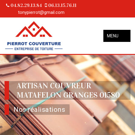
04.82.29.13.84
06.13.15.76.11
tonypierrot@gmail.com
MENU
ARTISAN COUVREUR
MATAFELON GRANGES 01580
Nos réalisations