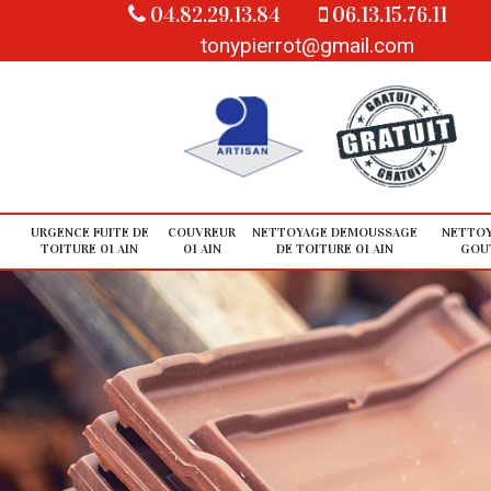
04.82.29.13.84
06.13.15.76.11
tonypierrot@gmail.com
URGENCE FUITE DE
COUVREUR
NETTOYAGE DEMOUSSAGE
NETTOY
TOITURE 01 AIN
01 AIN
DE TOITURE 01 AIN
GOUT