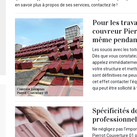
en savoir plus à propos de ses services, contactez-le !
Pour les trav
couvreur Pier
même pendant
Les soucis avec les to
Dès que vous constatez
appelez immédiatement 
votre structure et mett
sont définitives ne peu
cet effet contacter l’é
qui peut être sollicit
Spécificités 
professionne
Ne négligez pas l'impo
Pierrot Couverture 01 p