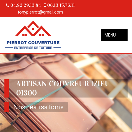
04.82.29.13.84
06.13.15.76.11
tonypierrot@gmail.com
MENU
ARTISAN COUVREUR IZIEU
01300
Nos réalisations