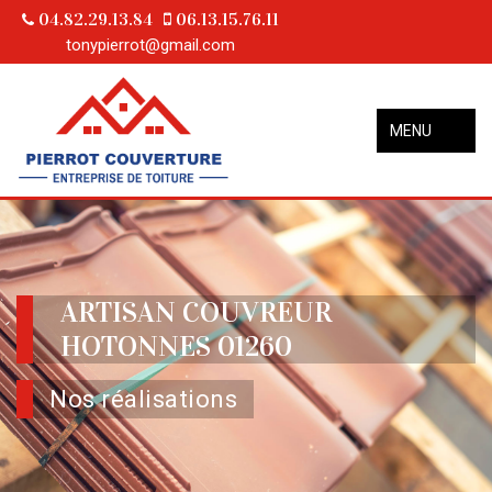
04.82.29.13.84
06.13.15.76.11
tonypierrot@gmail.com
MENU
ARTISAN COUVREUR
HOTONNES 01260
Nos réalisations