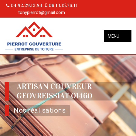
04.82.29.13.84
06.13.15.76.11
tonypierrot@gmail.com
MENU
ARTISAN COUVREUR
GEOVREISSIAT 01460
Nos réalisations