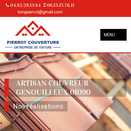
04.82.29.13.84
06.13.15.76.11
tonypierrot@gmail.com
MENU
ARTISAN COUVREUR
GENOUILLEUX 01090
Nos réalisations