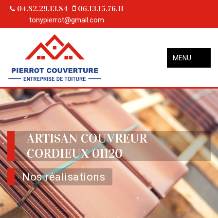
04.82.29.13.84
06.13.15.76.11
tonypierrot@gmail.com
MENU
ARTISAN COUVREUR
CORDIEUX 01120
Nos réalisations