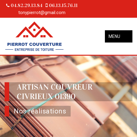
04.82.29.13.84
06.13.15.76.11
tonypierrot@gmail.com
MENU
ARTISAN COUVREUR
CIVRIEUX 01390
Nos réalisations