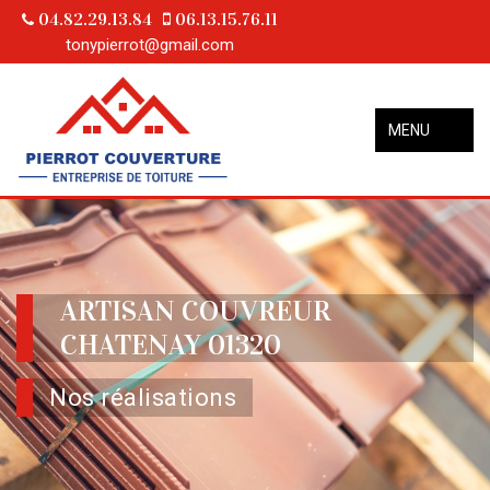
04.82.29.13.84
06.13.15.76.11
tonypierrot@gmail.com
MENU
ARTISAN COUVREUR
CHATENAY 01320
Nos réalisations