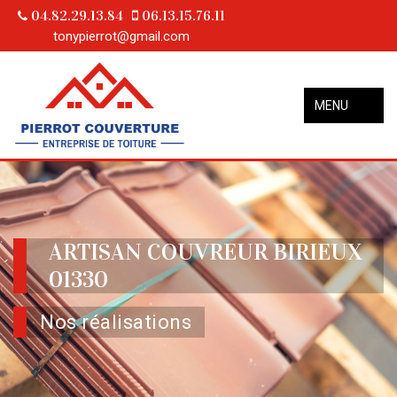
04.82.29.13.84
06.13.15.76.11
tonypierrot@gmail.com
MENU
ARTISAN COUVREUR BIRIEUX
01330
Nos réalisations