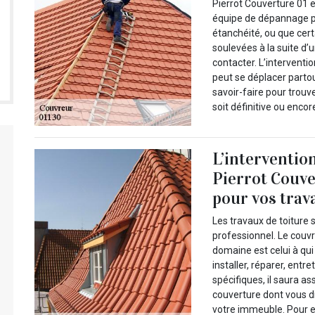
Pierrot Couverture 01 
équipe de dépannage po
étanchéité, ou que cer
soulevées à la suite d’
contacter. L’interventi
peut se déplacer parto
savoir-faire pour trouve
soit définitive ou encor
L’interventio
Pierrot Couv
pour vos trav
Les travaux de toiture 
professionnel. Le couvr
domaine est celui à qui
installer, réparer, ent
spécifiques, il saura as
couverture dont vous di
votre immeuble. Pour en