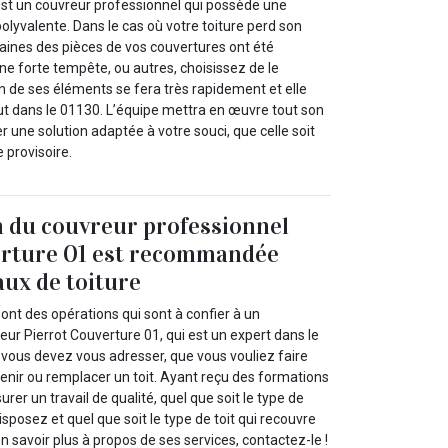
est un couvreur professionnel qui possède une
lyvalente. Dans le cas où votre toiture perd son
taines des pièces de vos couvertures ont été
une forte tempête, ou autres, choisissez de le
on de ses éléments se fera très rapidement et elle
ut dans le 01130. L’équipe mettra en œuvre tout son
r une solution adaptée à votre souci, que celle soit
e provisoire.
n du couvreur professionnel
erture 01 est recommandée
aux de toiture
sont des opérations qui sont à confier à un
eur Pierrot Couverture 01, qui est un expert dans le
 vous devez vous adresser, que vous vouliez faire
retenir ou remplacer un toit. Ayant reçu des formations
surer un travail de qualité, quel que soit le type de
sposez et quel que soit le type de toit qui recouvre
 savoir plus à propos de ses services, contactez-le !