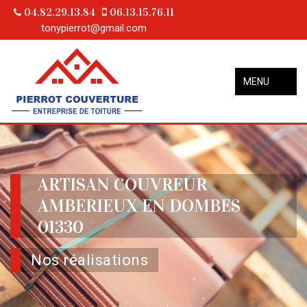
04.82.29.13.84
06.13.15.76.11
tonypierrot@gmail.com
MENU
ARTISAN COUVREUR
AMBERIEUX EN DOMBES
01330
Nos réalisations